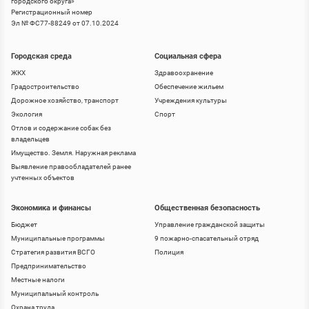
городского округа
»
Регистрационный номер
Эл № ФС77-88249 от 07.10.2024
Городская среда
Социальная сфера
ЖКХ
Здравоохранение
Градостроительство
Обеспечение жильем
Дорожное хозяйство, транспорт
Учреждения культуры
Экология
Спорт
Отлов и содержание собак без
владельцев
Имущество. Земля. Наружная реклама
Выявление правообладателей ранее
учтенных объектов
Экономика и финансы
Общественная безопасность
Бюджет
Управление гражданской защиты
Муниципальные программы
9 пожарно-спасательный отряд
Стратегия развития ВСГО
Полиция
Предпринимательство
Местные налоги
Муниципальный контроль
Охрана труда