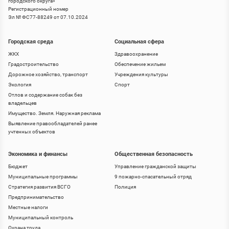
городского округа
»
Регистрационный номер
Эл № ФС77-88249 от 07.10.2024
Городская среда
Социальная сфера
ЖКХ
Здравоохранение
Градостроительство
Обеспечение жильем
Дорожное хозяйство, транспорт
Учреждения культуры
Экология
Спорт
Отлов и содержание собак без
владельцев
Имущество. Земля. Наружная реклама
Выявление правообладателей ранее
учтенных объектов
Экономика и финансы
Общественная безопасность
Бюджет
Управление гражданской защиты
Муниципальные программы
9 пожарно-спасательный отряд
Стратегия развития ВСГО
Полиция
Предпринимательство
Местные налоги
Муниципальный контроль
Охрана труда