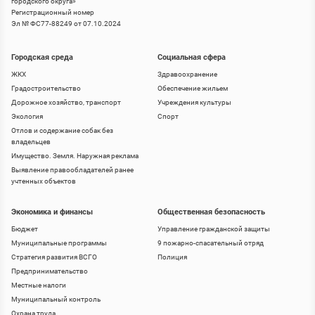
городского округа
»
Регистрационный номер
Эл № ФС77-88249 от 07.10.2024
Городская среда
Социальная сфера
ЖКХ
Здравоохранение
Градостроительство
Обеспечение жильем
Дорожное хозяйство, транспорт
Учреждения культуры
Экология
Спорт
Отлов и содержание собак без
владельцев
Имущество. Земля. Наружная реклама
Выявление правообладателей ранее
учтенных объектов
Экономика и финансы
Общественная безопасность
Бюджет
Управление гражданской защиты
Муниципальные программы
9 пожарно-спасательный отряд
Стратегия развития ВСГО
Полиция
Предпринимательство
Местные налоги
Муниципальный контроль
Охрана труда