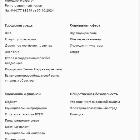
городского округа
»
Регистрационный номер
Эл № ФС77-88249 от 07.10.2024
Городская среда
Социальная сфера
ЖКХ
Здравоохранение
Градостроительство
Обеспечение жильем
Дорожное хозяйство, транспорт
Учреждения культуры
Экология
Спорт
Отлов и содержание собак без
владельцев
Имущество. Земля. Наружная реклама
Выявление правообладателей ранее
учтенных объектов
Экономика и финансы
Общественная безопасность
Бюджет
Управление гражданской защиты
Муниципальные программы
9 пожарно-спасательный отряд
Стратегия развития ВСГО
Полиция
Предпринимательство
Местные налоги
Муниципальный контроль
Охрана труда