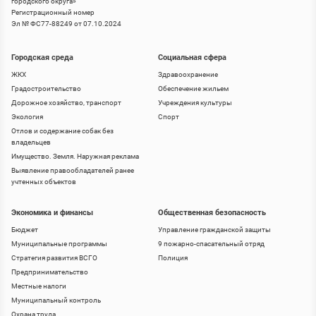
городского округа
»
Регистрационный номер
Эл № ФС77-88249 от 07.10.2024
Городская среда
Социальная сфера
ЖКХ
Здравоохранение
Градостроительство
Обеспечение жильем
Дорожное хозяйство, транспорт
Учреждения культуры
Экология
Спорт
Отлов и содержание собак без
владельцев
Имущество. Земля. Наружная реклама
Выявление правообладателей ранее
учтенных объектов
Экономика и финансы
Общественная безопасность
Бюджет
Управление гражданской защиты
Муниципальные программы
9 пожарно-спасательный отряд
Стратегия развития ВСГО
Полиция
Предпринимательство
Местные налоги
Муниципальный контроль
Охрана труда