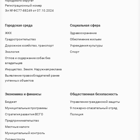
городского округа
»
Регистрационный номер
Эл № ФС77-88249 от 07.10.2024
Городская среда
Социальная сфера
ЖКХ
Здравоохранение
Градостроительство
Обеспечение жильем
Дорожное хозяйство, транспорт
Учреждения культуры
Экология
Спорт
Отлов и содержание собак без
владельцев
Имущество. Земля. Наружная реклама
Выявление правообладателей ранее
учтенных объектов
Экономика и финансы
Общественная безопасность
Бюджет
Управление гражданской защиты
Муниципальные программы
9 пожарно-спасательный отряд
Стратегия развития ВСГО
Полиция
Предпринимательство
Местные налоги
Муниципальный контроль
Охрана труда