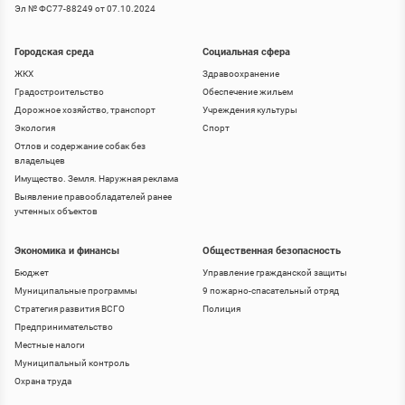
Эл № ФС77-88249 от 07.10.2024
Городская среда
Социальная сфера
ЖКХ
Здравоохранение
Градостроительство
Обеспечение жильем
Дорожное хозяйство, транспорт
Учреждения культуры
Экология
Спорт
Отлов и содержание собак без
владельцев
Имущество. Земля. Наружная реклама
Выявление правообладателей ранее
учтенных объектов
Экономика и финансы
Общественная безопасность
Бюджет
Управление гражданской защиты
Муниципальные программы
9 пожарно-спасательный отряд
Стратегия развития ВСГО
Полиция
Предпринимательство
Местные налоги
Муниципальный контроль
Охрана труда