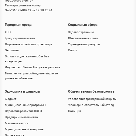
городского округа
»
Регистрационный номер
Эл № ФС77-88249 от 07.10.2024
Городская среда
Социальная сфера
ЖКХ
Здравоохранение
Градостроительство
Обеспечение жильем
Дорожное хозяйство, транспорт
Учреждения культуры
Экология
Спорт
Отлов и содержание собак без
владельцев
Имущество. Земля. Наружная реклама
Выявление правообладателей ранее
учтенных объектов
Экономика и финансы
Общественная безопасность
Бюджет
Управление гражданской защиты
Муниципальные программы
9 пожарно-спасательный отряд
Стратегия развития ВСГО
Полиция
Предпринимательство
Местные налоги
Муниципальный контроль
Охрана труда