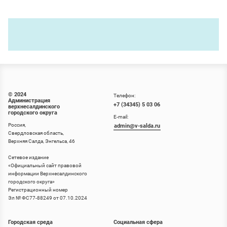
© 2024
Телефон:
Администрация
+7 (34345) 5 03 06
верхнесалдинского
городского округа
E-mail:
Россия,
admin@v-salda.ru
Свердловская область,
Верхняя Салда, Энгельса, 46
Сетевое издание
«
Официальный сайт правовой
информации Верхнесалдинского
городского округа
»
Регистрационный номер
Эл № ФС77-88249 от 07.10.2024
Городская среда
Социальная сфера