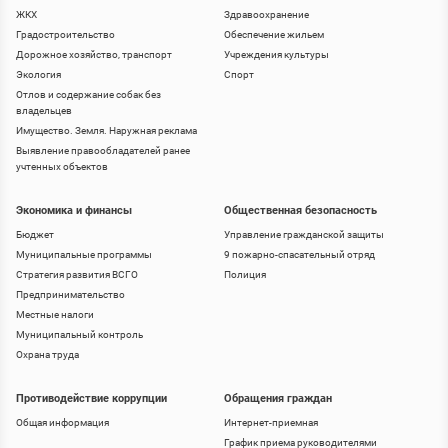
ЖКХ
Здравоохранение
Градостроительство
Обеспечение жильем
Дорожное хозяйство, транспорт
Учреждения культуры
Экология
Спорт
Отлов и содержание собак без
владельцев
Имущество. Земля. Наружная реклама
Выявление правообладателей ранее
учтенных объектов
Экономика и финансы
Общественная безопасность
Бюджет
Управление гражданской защиты
Муниципальные программы
9 пожарно-спасательный отряд
Стратегия развития ВСГО
Полиция
Предпринимательство
Местные налоги
Муниципальный контроль
Охрана труда
Противодействие коррупции
Обращения граждан
Общая информация
Интернет-приемная
График приема руководителями