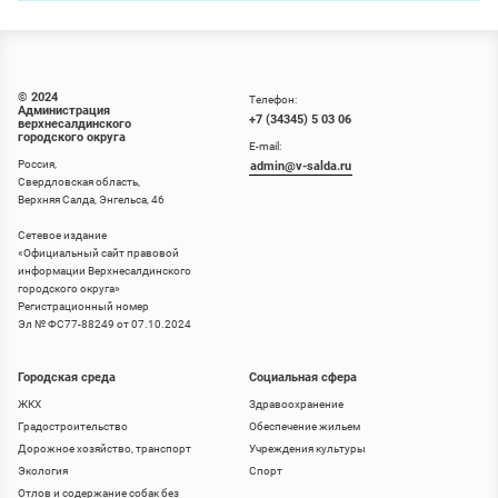
© 2024
Телефон:
Администрация
+7 (34345) 5 03 06
верхнесалдинского
городского округа
E-mail:
Россия,
admin@v-salda.ru
Свердловская область,
Верхняя Салда, Энгельса, 46
Сетевое издание
«
Официальный сайт правовой
информации Верхнесалдинского
городского округа
»
Регистрационный номер
Эл № ФС77-88249 от 07.10.2024
Городская среда
Социальная сфера
ЖКХ
Здравоохранение
Градостроительство
Обеспечение жильем
Дорожное хозяйство, транспорт
Учреждения культуры
Экология
Спорт
Отлов и содержание собак без