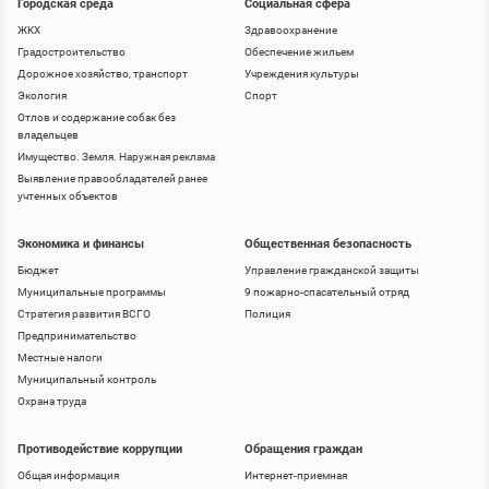
Городская среда
Социальная сфера
ЖКХ
Здравоохранение
Градостроительство
Обеспечение жильем
Дорожное хозяйство, транспорт
Учреждения культуры
Экология
Спорт
Отлов и содержание собак без
владельцев
Имущество. Земля. Наружная реклама
Выявление правообладателей ранее
учтенных объектов
Экономика и финансы
Общественная безопасность
Бюджет
Управление гражданской защиты
Муниципальные программы
9 пожарно-спасательный отряд
Стратегия развития ВСГО
Полиция
Предпринимательство
Местные налоги
Муниципальный контроль
Охрана труда
Противодействие коррупции
Обращения граждан
Общая информация
Интернет-приемная