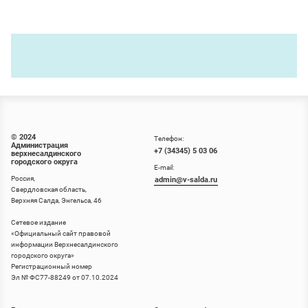
© 2024
Телефон:
Администрация
+7 (34345) 5 03 06
верхнесалдинского
городского округа
E-mail:
Россия,
admin@v-salda.ru
Свердловская область,
Верхняя Салда, Энгельса, 46
Сетевое издание
«
Официальный сайт правовой
информации Верхнесалдинского
городского округа
»
Регистрационный номер
Эл № ФС77-88249 от 07.10.2024