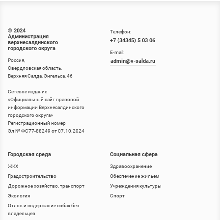
© 2024
Телефон:
Администрация
+7 (34345) 5 03 06
верхнесалдинского
городского округа
E-mail:
Россия,
admin@v-salda.ru
Свердловская область,
Верхняя Салда, Энгельса, 46
Сетевое издание
«
Официальный сайт правовой
информации Верхнесалдинского
городского округа
»
Регистрационный номер
Эл № ФС77-88249 от 07.10.2024
Городская среда
Социальная сфера
ЖКХ
Здравоохранение
Градостроительство
Обеспечение жильем
Дорожное хозяйство, транспорт
Учреждения культуры
Экология
Спорт
Отлов и содержание собак без
владельцев