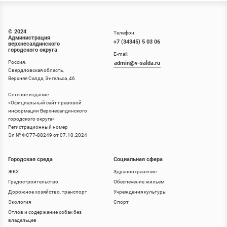
© 2024
Телефон:
Администрация
+7 (34345) 5 03 06
верхнесалдинского
городского округа
E-mail:
Россия,
admin@v-salda.ru
Свердловская область,
Верхняя Салда, Энгельса, 46
Сетевое издание
«
Официальный сайт правовой
информации Верхнесалдинского
городского округа
»
Регистрационный номер
Эл № ФС77-88249 от 07.10.2024
Городская среда
Социальная сфера
ЖКХ
Здравоохранение
Градостроительство
Обеспечение жильем
Дорожное хозяйство, транспорт
Учреждения культуры
Экология
Спорт
Отлов и содержание собак без
владельцев