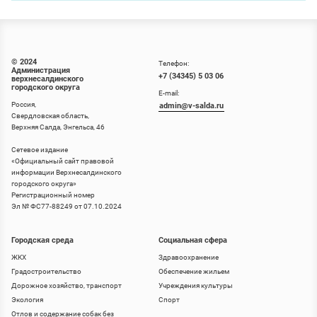
© 2024
Телефон:
Администрация
+7 (34345) 5 03 06
верхнесалдинского
городского округа
E-mail:
Россия,
admin@v-salda.ru
Свердловская область,
Верхняя Салда, Энгельса, 46
Сетевое издание
«
Официальный сайт правовой
информации Верхнесалдинского
городского округа
»
Регистрационный номер
Эл № ФС77-88249 от 07.10.2024
Городская среда
Социальная сфера
ЖКХ
Здравоохранение
Градостроительство
Обеспечение жильем
Дорожное хозяйство, транспорт
Учреждения культуры
Экология
Спорт
Отлов и содержание собак без