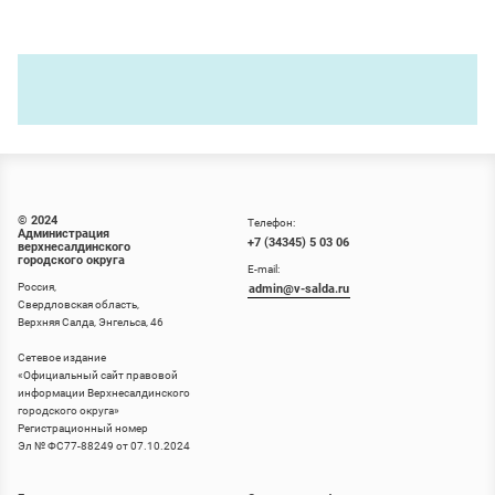
© 2024
Телефон:
Администрация
+7 (34345) 5 03 06
верхнесалдинского
городского округа
E-mail:
Россия,
admin@v-salda.ru
Свердловская область,
Верхняя Салда, Энгельса, 46
Сетевое издание
«
Официальный сайт правовой
информации Верхнесалдинского
городского округа
»
Регистрационный номер
Эл № ФС77-88249 от 07.10.2024