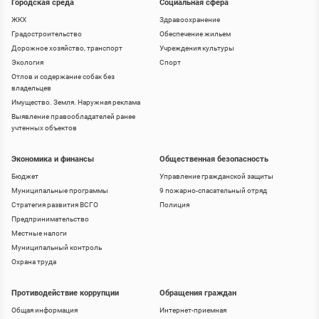
Городская среда
Социальная сфера
ЖКХ
Здравоохранение
Градостроительство
Обеспечение жильем
Дорожное хозяйство, транспорт
Учреждения культуры
Экология
Спорт
Отлов и содержание собак без
владельцев
Имущество. Земля. Наружная реклама
Выявление правообладателей ранее
учтенных объектов
Экономика и финансы
Общественная безопасность
Бюджет
Управление гражданской защиты
Муниципальные программы
9 пожарно-спасательный отряд
Стратегия развития ВСГО
Полиция
Предпринимательство
Местные налоги
Муниципальный контроль
Охрана труда
Противодействие коррупции
Обращения граждан
Общая информация
Интернет-приемная