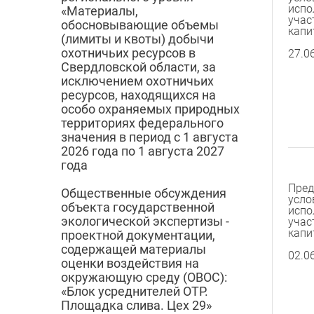
испо
«Материалы,
учас
обосновывающие объемы
капи
(лимиты и квоты) добычи
охотничьих ресурсов в
27.0
Свердловской области, за
исключением охотничьих
ресурсов, находящихся на
особо охраняемых природных
территориях федерального
значения в период с 1 августа
2026 года по 1 августа 2027
года
Пред
Общественные обсуждения
усло
объекта государственной
испо
экологической экспертизы -
учас
капи
проектной документации,
содержащей материалы
02.0
оценки воздействия на
окружающую среду (ОВОС):
«Блок усреднителей ОТР.
Площадка слива. Цех 29»