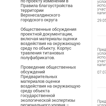
по проекту изменений в
усло
испо
Правила благоустройства
учас
территории
капи
Верхнесалдинского
городского округа
29.0
Общественные обсуждения
проектной документации,
включая материалы оценки
воздействия на окружающую
среду по объекту. Корпус
Пред
травления титановых
усло
испо
полуфабрикатов.
учас
капи
Проведение общественных
обсуждений
07.0
Предварительных
материалов оценки
воздействия на окружающую
среду объекта
государственной
экологической экспертизы
Пред
регионального уровня –
усло