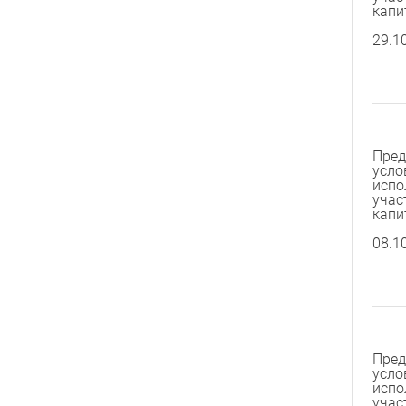
капи
29.1
Пред
усло
испо
учас
капи
08.1
Пред
усло
испо
учас