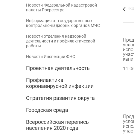
Новости Федеральной кадастровой
ых контрольно-надзорных органов МЧС
Новости Инспек
палаты Росреестра
Информация от государственных
контрольно-надзорных органов МЧС
Новости отделения надзорной
Пред
деятельности и профилактической
усло
работы
испо
учас
Новости Инспекции ФНС
капи
Проектная деятельность
11.0
Профилактика
коронавирусной инфекции
Стратегия развития округа
Городская среда
Пред
усло
Всероссийская перепись
испо
населения 2020 года
учас