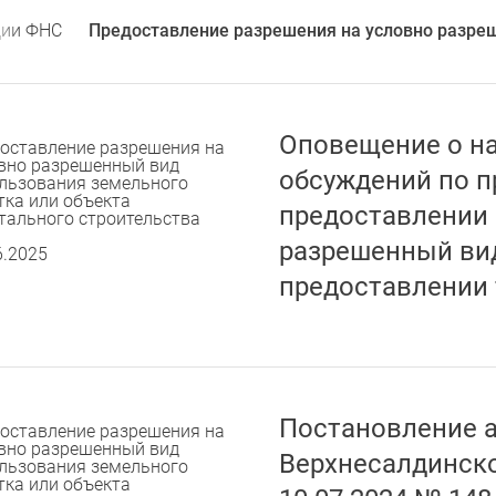
ции ФНС
Предоставление разрешения на условно разреш
Оповещение о н
оставление разрешения на
вно разрешенный вид
обсуждений по п
льзования земельного
тка или объекта
предоставлении 
тального строительства
разрешенный вид
6.2025
предоставлении 
Постановление 
оставление разрешения на
вно разрешенный вид
Верхнесалдинско
льзования земельного
тка или объекта