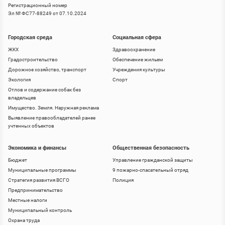
Регистрационный номер
Эл № ФС77-88249 от 07.10.2024
Городская среда
Социальная сфера
ЖКХ
Здравоохранение
Градостроительство
Обеспечение жильем
Дорожное хозяйство, транспорт
Учреждения культуры
Экология
Спорт
Отлов и содержание собак без
владельцев
Имущество. Земля. Наружная реклама
Выявление правообладателей ранее
учтенных объектов
Экономика и финансы
Общественная безопасность
Бюджет
Управление гражданской защиты
Муниципальные программы
9 пожарно-спасательный отряд
Стратегия развития ВСГО
Полиция
Предпринимательство
Местные налоги
Муниципальный контроль
Охрана труда