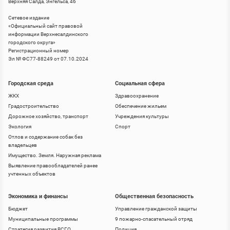
Верхняя Салда, Энгельса, 46
Сетевое издание
«
Официальный сайт правовой
информации Верхнесалдинского
городского округа
»
Регистрационный номер
Эл № ФС77-88249 от 07.10.2024
Городская среда
Социальная сфера
ЖКХ
Здравоохранение
Градостроительство
Обеспечение жильем
Дорожное хозяйство, транспорт
Учреждения культуры
Экология
Спорт
Отлов и содержание собак без
владельцев
Имущество. Земля. Наружная реклама
Выявление правообладателей ранее
учтенных объектов
Экономика и финансы
Общественная безопасность
Бюджет
Управление гражданской защиты
Муниципальные программы
9 пожарно-спасательный отряд
Стратегия развития ВСГО
Полиция