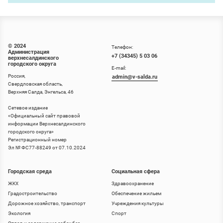
© 2024
Телефон:
Администрация
+7 (34345) 5 03 06
верхнесалдинского
городского округа
E-mail:
Россия,
admin@v-salda.ru
Свердловская область,
Верхняя Салда, Энгельса, 46
Сетевое издание
«
Официальный сайт правовой
информации Верхнесалдинского
городского округа
»
Регистрационный номер
Эл № ФС77-88249 от 07.10.2024
Городская среда
Социальная сфера
ЖКХ
Здравоохранение
Градостроительство
Обеспечение жильем
Дорожное хозяйство, транспорт
Учреждения культуры
Экология
Спорт