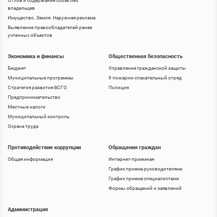
Отлов и содержание собак без
владельцев
Имущество. Земля. Наружная реклама
Выявление правообладателей ранее
учтенных объектов
Экономика и финансы
Общественная безопасность
Бюджет
Управление гражданской защиты
Муниципальные программы
9 пожарно-спасательный отряд
Стратегия развития ВСГО
Полиция
Предпринимательство
Местные налоги
Муниципальный контроль
Охрана труда
Противодействие коррупции
Обращения граждан
Общая информация
Интернет-приемная
График приема руководителями
График приема специалистами
Формы обращений и заявлений
Администрация