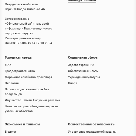
Свердловская область,
Верхняя Салда, Энгельса, 46
Сетевое издание
«
Официальный сайт правовой
информации Верхнесалдинского
городского округа
»
Регистрационный номер
Эл № ФС77-88249 от 07.10.2024
Городская среда
Социальная сфера
ЖКХ
Здравоохранение
Градостроительство
Обеспечение жильем
Дорожное хозяйство, транспорт
Учреждения культуры
Экология
Спорт
Отлов и содержание собак без
владельцев
Имущество. Земля. Наружная реклама
Выявление правообладателей ранее
учтенных объектов
Экономика и финансы
Общественная безопасность
Бюджет
Управление гражданской защиты