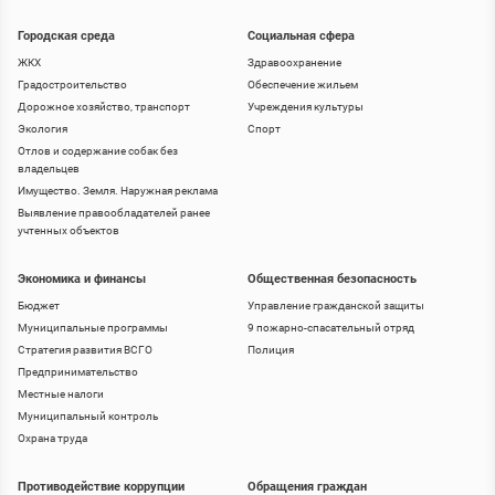
Городская среда
Социальная сфера
ЖКХ
Здравоохранение
Градостроительство
Обеспечение жильем
Дорожное хозяйство, транспорт
Учреждения культуры
Экология
Спорт
Отлов и содержание собак без
владельцев
Имущество. Земля. Наружная реклама
Выявление правообладателей ранее
учтенных объектов
Экономика и финансы
Общественная безопасность
Бюджет
Управление гражданской защиты
Муниципальные программы
9 пожарно-спасательный отряд
Стратегия развития ВСГО
Полиция
Предпринимательство
Местные налоги
Муниципальный контроль
Охрана труда
Противодействие коррупции
Обращения граждан