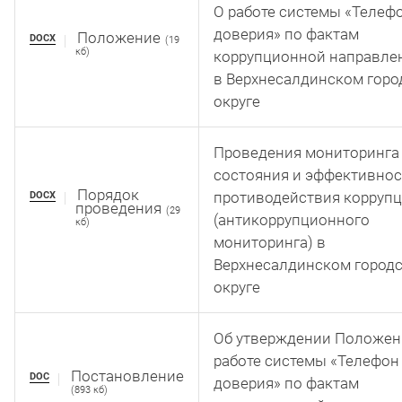
О работе системы «Телеф
доверия» по фактам
Положение
DOCX
(19
кб)
коррупционной направле
в Верхнесалдинском гор
округе
Проведения мониторинга
состояния и эффективнос
Порядок
противодействия корруп
DOCX
проведения
(29
(антикоррупционного
кб)
мониторинга) в
Верхнесалдинском город
округе
Об утверждении Положен
работе системы «Телефон
Постановление
DOC
доверия» по фактам
(893 кб)