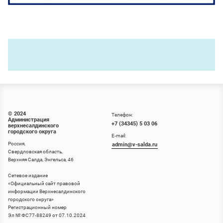
© 2024
Телефон:
Администрация
+7 (34345) 5 03 06
верхнесалдинского
городского округа
E-mail:
Россия,
admin@v-salda.ru
Свердловская область,
Верхняя Салда, Энгельса, 46
Сетевое издание
«
Официальный сайт правовой
информации Верхнесалдинского
городского округа
»
Регистрационный номер
Эл № ФС77-88249 от 07.10.2024