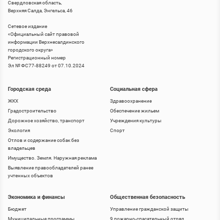
Свердловская область,
Верхняя Салда, Энгельса, 46
Сетевое издание
«
Официальный сайт правовой
информации Верхнесалдинского
городского округа
»
Регистрационный номер
Эл № ФС77-88249 от 07.10.2024
Городская среда
Социальная сфера
ЖКХ
Здравоохранение
Градостроительство
Обеспечение жильем
Дорожное хозяйство, транспорт
Учреждения культуры
Экология
Спорт
Отлов и содержание собак без
владельцев
Имущество. Земля. Наружная реклама
Выявление правообладателей ранее
учтенных объектов
Экономика и финансы
Общественная безопасность
Бюджет
Управление гражданской защиты
Муниципальные программы
9 пожарно-спасательный отряд