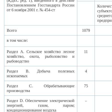
(КДЕС ред. 1), введенного в действие
Постановлением Госстандарта России
Количес
от 6 ноября 2001 г. № 454-ст
субъект
среднег
предпри
Всего
1079
в том числе:
Раздел А. Сельское хозяйство
лесное
11
хозяйство, охота, рыболовство и
рыбоводство
Раздел B. Добыча полезных
4
ископаемых
Раздел C. Обрабатывающие
75
производства
Раздел D. Обеспечение электрической
-
энергией, газом, паром;
кондиционирование воздуха