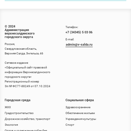
© 2024
Телефон:
Администрация
+7 (34345) 5 03 06
верхнесалдинского
городского округа
E-mail:
Россия,
admin@v-salda.ru
Свердловская область,
Верхняя Салда, Энгельса, 46
Сетевое издание
«
Официальный сайт правовой
информации Верхнесалдинского
городского округа
»
Регистрационный номер
Эл № ФС77-88249 от 07.10.2024
Городская среда
Социальная сфера
ЖКХ
Здравоохранение
Градостроительство
Обеспечение жильем
Дорожное хозяйство, транспорт
Учреждения культуры
Экология
Спорт
Отлов и содержание собак без