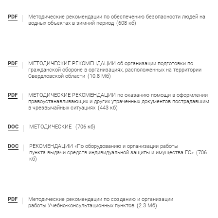
PDF
Методические рекомендации по обеспечению безопасности людей на
водных объектах в зимний период
(608 кб)
PDF
МЕТОДИЧЕСКИЕ РЕКОМЕНДАЦИИ об организации подготовки по
гражданской обороне в организациях, расположенных на территории
Свердловской области
(10.8 Мб)
PDF
МЕТОДИЧЕСКИЕ РЕКОМЕНДАЦИИ по оказанию помощи в оформлении
правоустанавливающих и других утраченных документов пострадавшим
в чрезвычайных ситуациях
(443 кб)
DOC
МЕТОДИЧЕСКИЕ
(706 кб)
DOC
РЕКОМЕНДАЦИИ «По оборудованию и организации работы
пункта выдачи средств индивидуальной защиты и имущества ГО»
(706
кб)
PDF
Методические рекомендации по созданию и организации
работы Учебно-консультационных пунктов
(2.3 Мб)