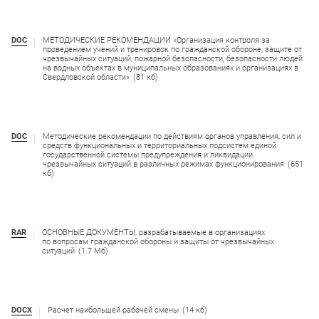
DOC
МЕТОДИЧЕСКИЕ РЕКОМЕНДАЦИИ «Организация контроля за
проведением учений и тренировок по гражданской обороне, защите от
чрезвычайных ситуаций, пожарной безопасности, безопасности людей
на водных объектах в муниципальных образованиях и организациях в
Свердловской области»
(81 кб)
DOC
Методические рекомендации по действиям органов управления, сил и
средств функциональных и территориальных подсистем единой
государственной системы предупреждения и ликвидации
чрезвычайных ситуаций в различных режимах функционирования
(651
кб)
RAR
ОСНОВНЫЕ ДОКУМЕНТЫ, разрабатываемые в организациях
по вопросам гражданской обороны и защиты от чрезвычайных
ситуаций
(1.7 Мб)
DOCX
Расчет наибольшей рабочей смены
(14 кб)