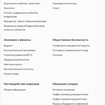
Дорожное хозяйство, транспорт
Учреждения культуры
Экология
Спорт
Отлов и содержание собак без
владельцев
Имущество. Земля. Наружная реклама
Выявление правообладателей ранее
учтенных объектов
Экономика и финансы
Общественная безопасность
Бюджет
Управление гражданской защиты
Муниципальные программы
9 пожарно-спасательный отряд
Стратегия развития ВСГО
Полиция
Предпринимательство
Местные налоги
Муниципальный контроль
Охрана труда
Противодействие коррупции
Обращения граждан
Общая информация
Интернет-приемная
График приема руководителями
График приема специалистами
Формы обращений и заявлений