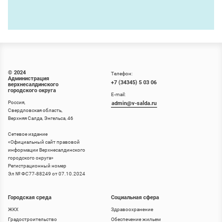
© 2024
Телефон:
Администрация
+7 (34345) 5 03 06
верхнесалдинского
городского округа
E-mail:
Россия,
admin@v-salda.ru
Свердловская область,
Верхняя Салда, Энгельса, 46
Сетевое издание
«
Официальный сайт правовой
информации Верхнесалдинского
городского округа
»
Регистрационный номер
Эл № ФС77-88249 от 07.10.2024
Городская среда
Социальная сфера
ЖКХ
Здравоохранение
Градостроительство
Обеспечение жильем