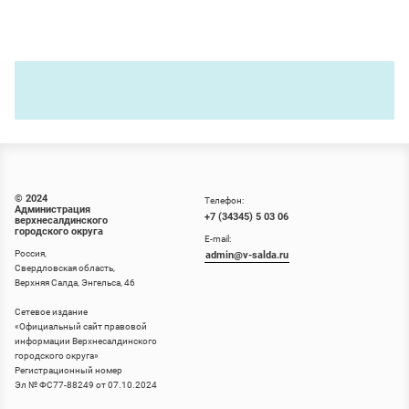
© 2024
Телефон:
Администрация
+7 (34345) 5 03 06
верхнесалдинского
городского округа
E-mail:
Россия,
admin@v-salda.ru
Свердловская область,
Верхняя Салда, Энгельса, 46
Сетевое издание
«
Официальный сайт правовой
информации Верхнесалдинского
городского округа
»
Регистрационный номер
Эл № ФС77-88249 от 07.10.2024