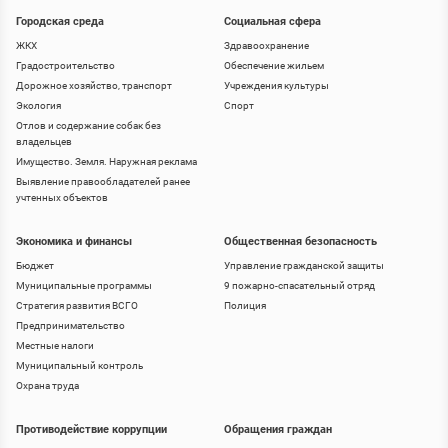
Городская среда
Социальная сфера
ЖКХ
Здравоохранение
Градостроительство
Обеспечение жильем
Дорожное хозяйство, транспорт
Учреждения культуры
Экология
Спорт
Отлов и содержание собак без
владельцев
Имущество. Земля. Наружная реклама
Выявление правообладателей ранее
учтенных объектов
Экономика и финансы
Общественная безопасность
Бюджет
Управление гражданской защиты
Муниципальные программы
9 пожарно-спасательный отряд
Стратегия развития ВСГО
Полиция
Предпринимательство
Местные налоги
Муниципальный контроль
Охрана труда
Противодействие коррупции
Обращения граждан