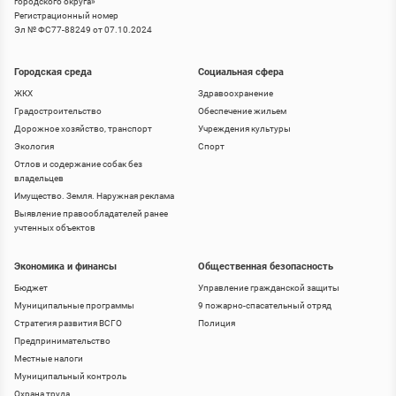
городского округа
»
Регистрационный номер
Эл № ФС77-88249 от 07.10.2024
Городская среда
Социальная сфера
ЖКХ
Здравоохранение
Градостроительство
Обеспечение жильем
Дорожное хозяйство, транспорт
Учреждения культуры
Экология
Спорт
Отлов и содержание собак без
владельцев
Имущество. Земля. Наружная реклама
Выявление правообладателей ранее
учтенных объектов
Экономика и финансы
Общественная безопасность
Бюджет
Управление гражданской защиты
Муниципальные программы
9 пожарно-спасательный отряд
Стратегия развития ВСГО
Полиция
Предпринимательство
Местные налоги
Муниципальный контроль
Охрана труда