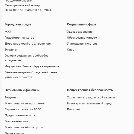
городского округа
»
Регистрационный номер
Эл № ФС77-88249 от 07.10.2024
Городская среда
Социальная сфера
ЖКХ
Здравоохранение
Градостроительство
Обеспечение жильем
Дорожное хозяйство, транспорт
Учреждения культуры
Экология
Спорт
Отлов и содержание собак без
владельцев
Имущество. Земля. Наружная реклама
Выявление правообладателей ранее
учтенных объектов
Экономика и финансы
Общественная безопасность
Бюджет
Управление гражданской защиты
Муниципальные программы
9 пожарно-спасательный отряд
Стратегия развития ВСГО
Полиция
Предпринимательство
Местные налоги
Муниципальный контроль
Охрана труда