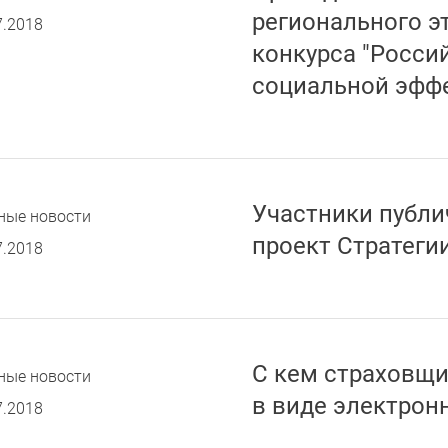
регионального э
7.2018
конкурса "Росси
социальной эфф
Участники публ
ные новости
проект Стратеги
7.2018
С кем страховщи
ные новости
в виде электрон
7.2018