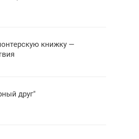
лонтерскую книжку —
твия
рный друг"