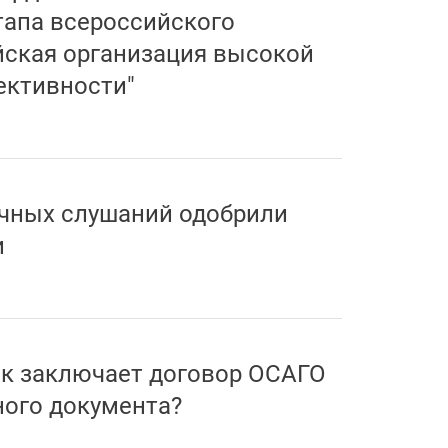
тапа всероссийского
йская организация высокой
ективности"
ичных слушаний одобрили
и
к заключает договор ОСАГО
ного документа?