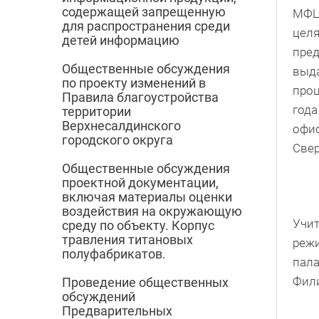
содержащей запрещенную
МФЦ
для распространения среди
целя
детей информацию
пред
Общественные обсуждения
выда
по проекту изменений в
проц
Правила благоустройства
года
территории
Верхнесалдинского
офис
городского округа
Свер
Общественные обсуждения
проектной документации,
включая материалы оценки
воздействия на окружающую
Учит
среду по объекту. Корпус
травления титановых
режи
полуфабрикатов.
пала
Фили
Проведение общественных
обсуждений
Предварительных