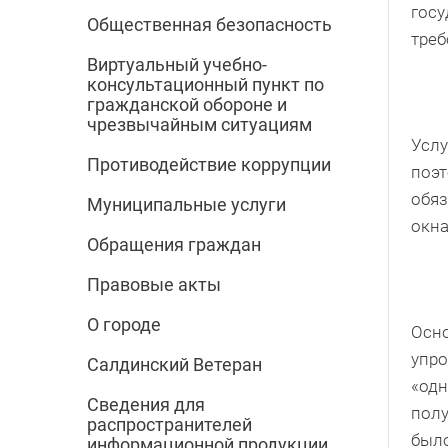
госу
Общественная безопасность
треб
Виртуальный учебно-
консультационный пункт по
гражданской обороне и
чрезвычайным ситуациям
Услу
Противодействие коррупции
поэт
обяз
Муниципальные услуги
окна
Обращения граждан
Правовые акты
О городе
Осно
упро
Салдинский Ветеран
«одн
Сведения для
полу
распространителей
было
информационной продукции,