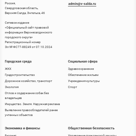
Россия,
admin@v-salda.ru
Свердловская область,
Верхняя Салда, Энгельса, 46
Сетевое издание
«
Официальный сайт правовой
информации Верхнесалдинского
городского округа
»
Регистрационный номер
Эл № ФС77-88249 от 07.10.2024
Городская среда
Социальная сфера
ЖКХ
Здравоохранение
Градостроительство
Обеспечение жильем
Дорожное хозяйство, транспорт
Учреждения культуры
Экология
Спорт
Отлов и содержание собак без
владельцев
Имущество. Земля. Наружная реклама
Выявление правообладателей ранее
учтенных объектов
Экономика и финансы
Общественная безопасность
Бюджет
Управление гражданской защиты