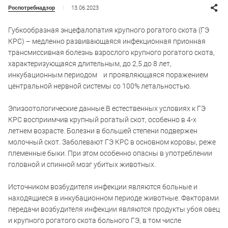
13.06.2023
Роспотребнадзор
Губкообразная энцефалопатия крупного рогатого скота (ГЭ
КРС) – медленно развивающаяся инфекционная прионная
трансмиссивная болезнь взрослого крупного рогатого скота,
характеризующаяся длительным, до 2,5 до 8 лет,
инкубационным периодом и проявляющаяся поражением
центральной нервной системы со 100% летальностью.
Эпизоотологические данные.В естественных условиях к ГЭ
КРС восприимчив крупный рогатый скот, особенно в 4-х
летнем возрасте. Болезни в большей степени подвержен
молочный скот. Заболевают ГЭ КРС в основном коровы, реже
племенные быки. При этом особенно опасны в употреблении
головной и спинной мозг убитых животных.
Источником возбудителя инфекции являются больные и
находящиеся в инкубационном периоде животные. Факторами
передачи возбудителя инфекции являются продукты убоя овец
и крупного рогатого скота больного ГЭ, в том числе