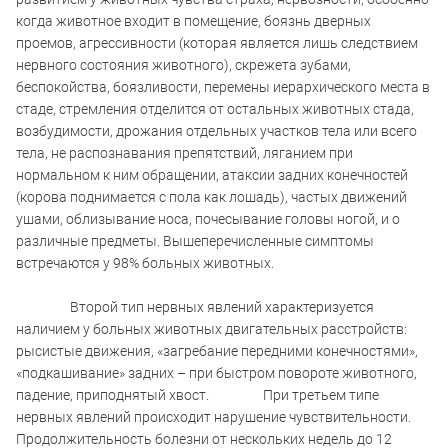
когда животное входит в помещение, боязнь дверных
проемов, агрессивности (которая является лишь следствием
нервного состояния животного), скрежета зубами,
беспокойства, боязливости, перемены иерархического места в
стаде, стремления отделится от остальных животных стада,
возбудимости, дрожания отдельных участков тела или всего
тела, не распознавания препятствий, ляганием при
нормальном к ним обращении, атаксии задних конечностей
(корова поднимается с пола как лошадь), частых движений
ушами, облизывание носа, почесывание головы ногой, и о
различные предметы. Вышеперечисленные симптомы
встречаются у 98% больных животных.
Второй тип нервных явлений характеризуется
наличием у больных животных двигательных расстройств:
рысистые движения, «загребание передними конечностями»,
«подкашивание» задних – при быстром повороте животного,
падение, приподнятый хвост. При третьем типе
нервных явлений происходит нарушение чувствительности.
Продолжительность болезни от нескольких недель до 12