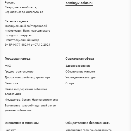
Россия,
admin@v-salda.ru
Свердловская область,
Верхняя Салда, Энгельса, 46
Сетевое издание
«
Официальный сайт правовой
информации Верхнесалдинского
городского округа
»
Регистрационный номер
Эл № ФС77-88249 от 07.10.2024
Городская среда
Социальная сфера
ЖКХ
Здравоохранение
Градостроительство
Обеспечение жильем
Дорожное хозяйство, транспорт
Учреждения культуры
Экология
Спорт
Отлов и содержание собак без
владельцев
Имущество. Земля. Наружная реклама
Выявление правообладателей ранее
учтенных объектов
Экономика и финансы
Общественная безопасность
Бюджет
Управление гражданской защиты