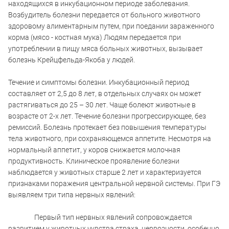
находящихся в инкубационном периоде заболевания.
Возбудитель болезни передается от больного животного
здоровому алиментарным путем, при поедании зараженного
корма (мясо - костная мука) Людям передается при
употреблении в пищу мяса больных животных, вызывает
болезнь Крейцфельда-Якоба у людей.
Течение и симптомы болезни. Инкубационный период
составляет от 2,5 до 8 лет, в отдельных случаях он может
растягиваться до 25 – 30 лет. Чаще болеют животные в
возрасте от 2-х лет. Течение болезни прогрессирующее, без
ремиссий. Болезнь протекает без повышения температуры
тела животного, при сохраняющемся аппетите. Несмотря на
нормальный аппетит, у коров снижается молочная
продуктивность. Клиническое проявление болезни
наблюдается у животных старше 2 лет и характеризуется
признаками поражения центральной нервной системы. При ГЭ
выявляем три типа нервных явлений:
Первый тип нервных явлений сопровождается
развитием у животных чувства страха, нервозности, особенно