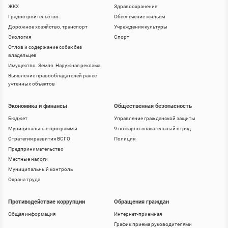
ЖКХ
Здравоохранение
Градостроительство
Обеспечение жильем
Дорожное хозяйство, транспорт
Учреждения культуры
Экология
Спорт
Отлов и содержание собак без
владельцев
Имущество. Земля. Наружная реклама
Выявление правообладателей ранее
учтенных объектов
Экономика и финансы
Общественная безопасность
Бюджет
Управление гражданской защиты
Муниципальные программы
9 пожарно-спасательный отряд
Стратегия развития ВСГО
Полиция
Предпринимательство
Местные налоги
Муниципальный контроль
Охрана труда
Противодействие коррупции
Обращения граждан
Общая информация
Интернет-приемная
График приема руководителями