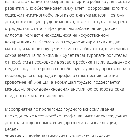
на переваривание, т.е. сохраняет энергию ребенка для роста и
развития. Оно обеспечивает иммунитет новорожденного, т.к.
содержит иммуноглобулины из организма матери, поэтому
дети, получающие грудное молоко, реже простужаются, реже
страдают от отита, инфекционных заболеваний, диареи,
аллергии, чем дети, находящиеся на искусственном
вскармливании. Кроме этого грудное вскармливание дает
малышу и матери ощущение комфорта, близости, причем она
сохраняется на всю жизнь и будет гарантировать родителей
от проблем в переходном возрасте ребенка. Прикладывание к
груди сразу после родов способствует лучшему прохождению
послеродового периода и профилактике возникновения
кровотечений. Женщина, кормящая грудью, подвергается
меньшему риску возникновения анемии, остеопороза, рака
придатков и молочных желез.
Мероприятия по пропаганде грудного вскармливания
проводятся во всех лечебно-профилактических учреждениях
детства и родовспоможения (просветительские лекции,
беседы,
занятия в «профилактических школах» медицинских