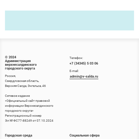
© 2024
Телефон:
Администрация
+7 (34345) 5 03 06
верхнесалдинского
городского округа
E-mail:
Россия,
admin@v-salda.ru
Свердловская область,
Верхняя Салда, Энгельса, 46
Сетевое издание
«
Официальный сайт правовой
информации Верхнесалдинского
городского округа
»
Регистрационный номер
Эл № ФС77-88249 от 07.10.2024
Городская среда
Социальная сфера