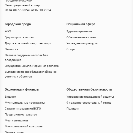
городского округа
»
Регистрационный номер
Эл № ФС77-88249 от 07.10.2024
Городская среда
Социальная сфера
ЖКХ
Здравоохранение
Градостроительство
Обеспечение жильем
Дорожное хозяйство, транспорт
Учреждения культуры
Экология
Спорт
Отлов и содержание собак без
владельцев
Имущество. Земля. Наружная реклама
Выявление правообладателей ранее
учтенных объектов
Экономика и финансы
Общественная безопасность
Бюджет
Управление гражданской защиты
Муниципальные программы
9 пожарно-спасательный отряд
Стратегия развития ВСГО
Полиция
Предпринимательство
Местные налоги
Муниципальный контроль
Охрана труда