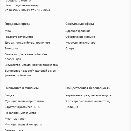
городского округа
»
Регистрационный номер
Эл № ФС77-88249 от 07.10.2024
Городская среда
Социальная сфера
ЖКХ
Здравоохранение
Градостроительство
Обеспечение жильем
Дорожное хозяйство, транспорт
Учреждения культуры
Экология
Спорт
Отлов и содержание собак без
владельцев
Имущество. Земля. Наружная реклама
Выявление правообладателей ранее
учтенных объектов
Экономика и финансы
Общественная безопасность
Бюджет
Управление гражданской защиты
Муниципальные программы
9 пожарно-спасательный отряд
Стратегия развития ВСГО
Полиция
Предпринимательство
Местные налоги
Муниципальный контроль
Охрана труда