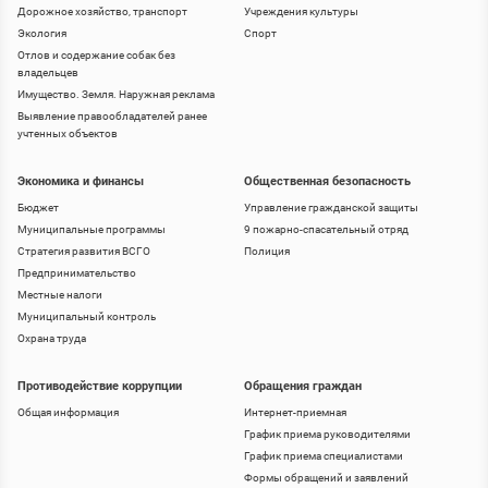
Дорожное хозяйство, транспорт
Учреждения культуры
Экология
Спорт
Отлов и содержание собак без
владельцев
Имущество. Земля. Наружная реклама
Выявление правообладателей ранее
учтенных объектов
Экономика и финансы
Общественная безопасность
Бюджет
Управление гражданской защиты
Муниципальные программы
9 пожарно-спасательный отряд
Стратегия развития ВСГО
Полиция
Предпринимательство
Местные налоги
Муниципальный контроль
Охрана труда
Противодействие коррупции
Обращения граждан
Общая информация
Интернет-приемная
График приема руководителями
График приема специалистами
Формы обращений и заявлений