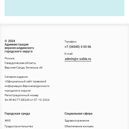
© 2024
Телефон:
Администрация
+7 (34345) 5 03 06
верхнесалдинского
городского округа
E-mail:
Россия,
admin@v-salda.ru
Свердловская область,
Верхняя Салда, Энгельса, 46
Сетевое издание
«
Официальный сайт правовой
информации Верхнесалдинского
городского округа
»
Регистрационный номер
Эл № ФС77-88249 от 07.10.2024
Городская среда
Социальная сфера
ЖКХ
Здравоохранение
Градостроительство
Обеспечение жильем