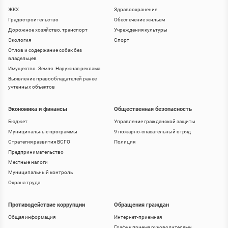
ЖКХ
Здравоохранение
Градостроительство
Обеспечение жильем
Дорожное хозяйство, транспорт
Учреждения культуры
Экология
Спорт
Отлов и содержание собак без
владельцев
Имущество. Земля. Наружная реклама
Выявление правообладателей ранее
учтенных объектов
Экономика и финансы
Общественная безопасность
Бюджет
Управление гражданской защиты
Муниципальные программы
9 пожарно-спасательный отряд
Стратегия развития ВСГО
Полиция
Предпринимательство
Местные налоги
Муниципальный контроль
Охрана труда
Противодействие коррупции
Обращения граждан
Общая информация
Интернет-приемная
График приема руководителями