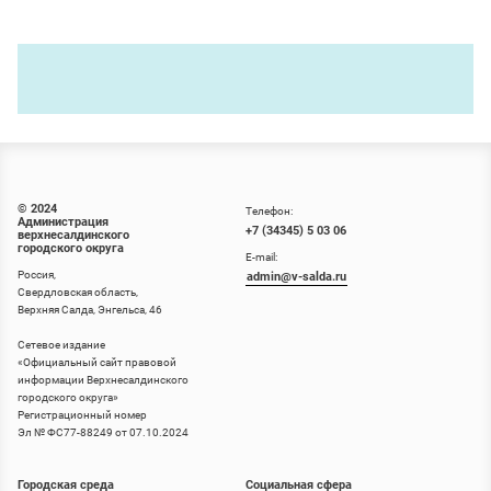
© 2024
Телефон:
Администрация
+7 (34345) 5 03 06
верхнесалдинского
городского округа
E-mail:
Россия,
admin@v-salda.ru
Свердловская область,
Верхняя Салда, Энгельса, 46
Сетевое издание
«
Официальный сайт правовой
информации Верхнесалдинского
городского округа
»
Регистрационный номер
Эл № ФС77-88249 от 07.10.2024
Городская среда
Социальная сфера