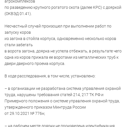
агрокомплексов
по разведению крупного рогатого скота (далее КРС) с дояркой
(ОКВЭД 01.41).
Несчастный случай произошел при выполнении работ по
запуску коров
из загона в стойла корпуса, одновременно несколько коров
стали забегать
в ворота загона, доярка не успела отбежать, в результате чего
одна из коров прижала ее воротами из металлических труб к
двери дверного проема корпуса.
В ходе расследования, в том числе, установлено:
– в организации не разработана система управления охраной
труда, нарушены требования статей 214, 217 ТК РФ и
Примерного положения о системе управления охраной труда,
утвержденного приказом Минтруда России
от 29.10.2021 № 776н;
– на рабочем месте доярки не произведена идентификация