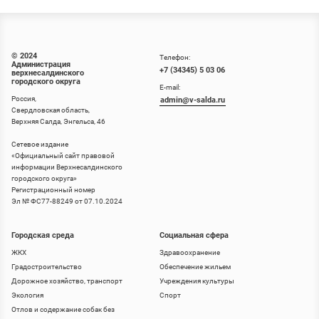
© 2024
Телефон:
Администрация
+7 (34345) 5 03 06
верхнесалдинского
городского округа
E-mail:
Россия,
admin@v-salda.ru
Свердловская область,
Верхняя Салда, Энгельса, 46
Сетевое издание
«
Официальный сайт правовой
информации Верхнесалдинского
городского округа
»
Регистрационный номер
Эл № ФС77-88249 от 07.10.2024
Городская среда
Социальная сфера
ЖКХ
Здравоохранение
Градостроительство
Обеспечение жильем
Дорожное хозяйство, транспорт
Учреждения культуры
Экология
Спорт
Отлов и содержание собак без