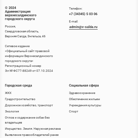
© 2024
Телефон:
Администрация
+7 (34345) 5 03 06
верхнесалдинского
городского округа
E-mail:
Россия,
admin@v-salda.ru
Свердловская область,
Верхняя Салда, Энгельса, 46
Сетевое издание
«
Официальный сайт правовой
информации Верхнесалдинского
городского округа
»
Регистрационный номер
Эл № ФС77-88249 от 07.10.2024
Городская среда
Социальная сфера
ЖКХ
Здравоохранение
Градостроительство
Обеспечение жильем
Дорожное хозяйство, транспорт
Учреждения культуры
Экология
Спорт
Отлов и содержание собак без
владельцев
Имущество. Земля. Наружная реклама
Выявление правообладателей ранее