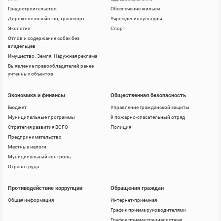
Градостроительство
Обеспечение жильем
Дорожное хозяйство, транспорт
Учреждения культуры
Экология
Спорт
Отлов и содержание собак без
владельцев
Имущество. Земля. Наружная реклама
Выявление правообладателей ранее
учтенных объектов
Экономика и финансы
Общественная безопасность
Бюджет
Управление гражданской защиты
Муниципальные программы
9 пожарно-спасательный отряд
Стратегия развития ВСГО
Полиция
Предпринимательство
Местные налоги
Муниципальный контроль
Охрана труда
Противодействие коррупции
Обращения граждан
Общая информация
Интернет-приемная
График приема руководителями
График приема специалистами