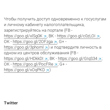
Чтобы получить доступ одновременно к госуслугам
и личному кабинету налогоплательщика,
зарегистрируйтесь на портале (FB -
https
://
goo
.
gl
/
xlSg
0
K
, ВК -
https
://
goo
.
gl
/
c
0
zLOI
,
ОК -
https
://
goo
.
gl
/2
OFzga
, G+ -
https
://
goo
.
gl
/3
phoml
) и подтвердите личность в
одном из центров обслуживания (FB -
https
://
goo
.
gl
/
HDkkDI
; ВК -
https
://
goo
.
gl
/
GIqS
34
;
ОК -
https
://
goo
.
gl
/
PocFRe
; G+ -
https
://
goo
.
gl
/
xOqPKD
)
Twitter