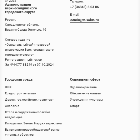
© 2024
Телефон:
Администрация
+7 (34345) 5 03 06
верхнесалдинского
городского округа
E-mail:
Россия,
admin@v-salda.ru
Свердловская область,
Верхняя Салда, Энгельса, 46
Сетевое издание
«
Официальный сайт правовой
информации Верхнесалдинского
городского округа
»
Регистрационный номер
Эл № ФС77-88249 от 07.10.2024
Городская среда
Социальная сфера
ЖКХ
Здравоохранение
Градостроительство
Обеспечение жильем
Дорожное хозяйство, транспорт
Учреждения культуры
Экология
Спорт
Отлов и содержание собак без
владельцев
Имущество. Земля. Наружная реклама
Выявление правообладателей ранее
учтенных объектов