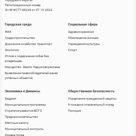
городского округа
»
Регистрационный номер
Эл № ФС77-88249 от 07.10.2024
Городская среда
Социальная сфера
ЖКХ
Здравоохранение
Градостроительство
Обеспечение жильем
Дорожное хозяйство, транспорт
Учреждения культуры
Экология
Спорт
Отлов и содержание собак без
владельцев
Имущество. Земля. Наружная реклама
Выявление правообладателей ранее
учтенных объектов
Экономика и финансы
Общественная безопасность
Бюджет
Управление гражданской защиты
Муниципальные программы
9 пожарно-спасательный отряд
Стратегия развития ВСГО
Полиция
Предпринимательство
Местные налоги
Муниципальный контроль
Охрана труда