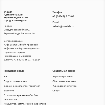
© 2024
Телефон:
Администрация
+7 (34345) 5 03 06
верхнесалдинского
городского округа
E-mail:
Россия,
admin@v-salda.ru
Свердловская область,
Верхняя Салда, Энгельса, 46
Сетевое издание
«
Официальный сайт правовой
информации Верхнесалдинского
городского округа
»
Регистрационный номер
Эл № ФС77-88249 от 07.10.2024
Городская среда
Социальная сфера
ЖКХ
Здравоохранение
Градостроительство
Обеспечение жильем
Дорожное хозяйство, транспорт
Учреждения культуры
Экология
Спорт
Отлов и содержание собак без
владельцев
Имущество. Земля. Наружная реклама