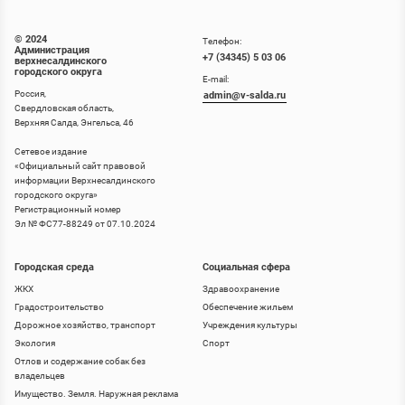
© 2024
Телефон:
Администрация
+7 (34345) 5 03 06
верхнесалдинского
городского округа
E-mail:
Россия,
admin@v-salda.ru
Свердловская область,
Верхняя Салда, Энгельса, 46
Сетевое издание
«
Официальный сайт правовой
информации Верхнесалдинского
городского округа
»
Регистрационный номер
Эл № ФС77-88249 от 07.10.2024
Городская среда
Социальная сфера
ЖКХ
Здравоохранение
Градостроительство
Обеспечение жильем
Дорожное хозяйство, транспорт
Учреждения культуры
Экология
Спорт
Отлов и содержание собак без
владельцев
Имущество. Земля. Наружная реклама