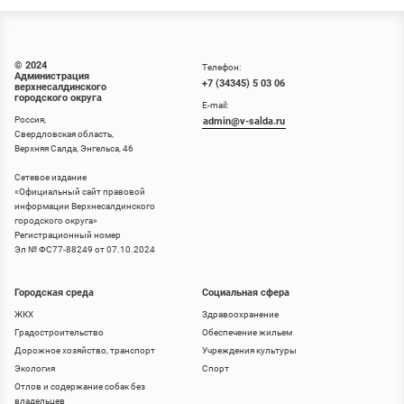
© 2024
Телефон:
Администрация
+7 (34345) 5 03 06
верхнесалдинского
городского округа
E-mail:
Россия,
admin@v-salda.ru
Свердловская область,
Верхняя Салда, Энгельса, 46
Сетевое издание
«
Официальный сайт правовой
информации Верхнесалдинского
городского округа
»
Регистрационный номер
Эл № ФС77-88249 от 07.10.2024
Городская среда
Социальная сфера
ЖКХ
Здравоохранение
Градостроительство
Обеспечение жильем
Дорожное хозяйство, транспорт
Учреждения культуры
Экология
Спорт
Отлов и содержание собак без
владельцев