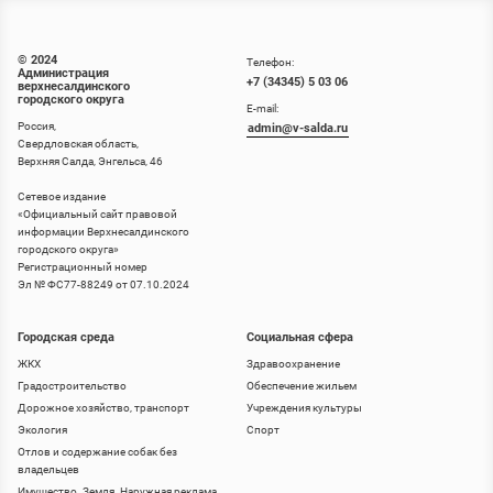
© 2024
Телефон:
Администрация
+7 (34345) 5 03 06
верхнесалдинского
городского округа
E-mail:
Россия,
admin@v-salda.ru
Свердловская область,
Верхняя Салда, Энгельса, 46
Сетевое издание
«
Официальный сайт правовой
информации Верхнесалдинского
городского округа
»
Регистрационный номер
Эл № ФС77-88249 от 07.10.2024
Городская среда
Социальная сфера
ЖКХ
Здравоохранение
Градостроительство
Обеспечение жильем
Дорожное хозяйство, транспорт
Учреждения культуры
Экология
Спорт
Отлов и содержание собак без
владельцев
Имущество. Земля. Наружная реклама