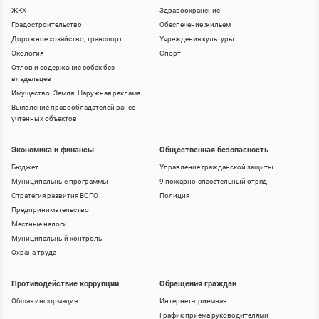
ЖКХ
Здравоохранение
Градостроительство
Обеспечение жильем
Дорожное хозяйство, транспорт
Учреждения культуры
Экология
Спорт
Отлов и содержание собак без
владельцев
Имущество. Земля. Наружная реклама
Выявление правообладателей ранее
учтенных объектов
Экономика и финансы
Общественная безопасность
Бюджет
Управление гражданской защиты
Муниципальные программы
9 пожарно-спасательный отряд
Стратегия развития ВСГО
Полиция
Предпринимательство
Местные налоги
Муниципальный контроль
Охрана труда
Противодействие коррупции
Обращения граждан
Общая информация
Интернет-приемная
График приема руководителями