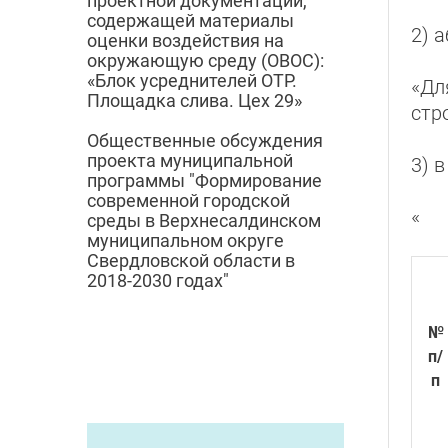
проектной документации,
содержащей материалы
2) 
оценки воздействия на
окружающую среду (ОВОС):
«Блок усреднителей ОТР.
«Дл
Площадка слива. Цех 29»
стр
Общественные обсуждения
проекта муниципальной
3) 
программы "Формирование
современной городской
«
среды в Верхнесалдинском
муниципальном округе
Свердловской области в
2018-2030 годах"
№
п/
п