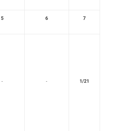
5
6
7
-
-
1/21