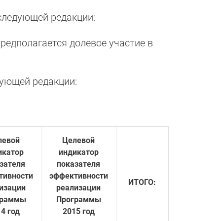
следующей редакции:
редполагается долевое участие в
дующей редакции:
левой
Целевой
икатор
индикатор
зателя
показателя
тивности
эффективности
ИТОГО:
изации
реализации
граммы
Программы
4 год
2015 год