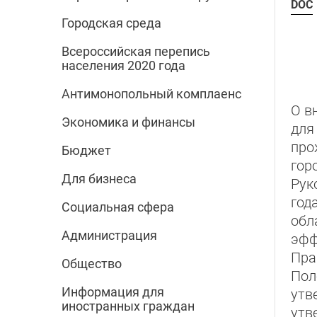
DOC
Городская среда
Всероссийская перепись
населения 2020 года
Антимонопольный комплаенс
О в
Экономика и финансы
для
про
Бюджет
гор
Для бизнеса
Рук
год
Социальная сфера
обл
Администрация
эфф
Пра
Общество
Пол
Информация для
утв
иностранных граждан
утв