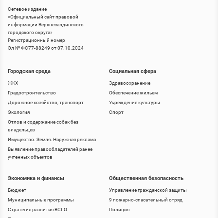
Сетевое издание
«
Официальный сайт правовой
информации Верхнесалдинского
городского округа
»
Регистрационный номер
Эл № ФС77-88249 от 07.10.2024
Городская среда
Социальная сфера
ЖКХ
Здравоохранение
Градостроительство
Обеспечение жильем
Дорожное хозяйство, транспорт
Учреждения культуры
Экология
Спорт
Отлов и содержание собак без
владельцев
Имущество. Земля. Наружная реклама
Выявление правообладателей ранее
учтенных объектов
Экономика и финансы
Общественная безопасность
Бюджет
Управление гражданской защиты
Муниципальные программы
9 пожарно-спасательный отряд
Стратегия развития ВСГО
Полиция