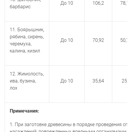
До 10
106,2
78,12
барбарис
11. Боярышник,
рябина, сирень,
До 10
70,92
50,76
черемуха,
калина, кизил
12. Жимолость,
ива, бузина,
До 10
35,64
25,2
лох
Примечания:
1. При заготовке древесины в порядке проведения сп
насаждений, поврежденных вредными организмами, в