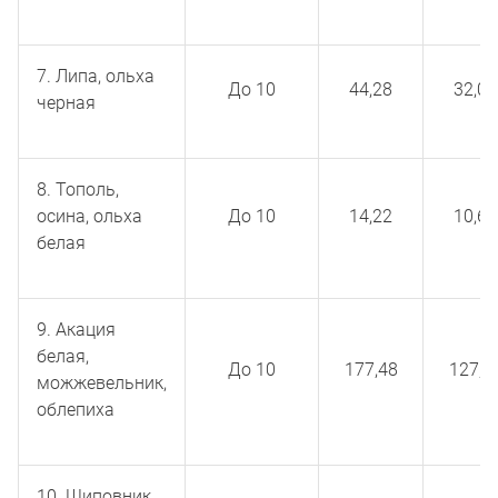
7. Липа, ольха
До 10
44,28
32,04
черная
8. Тополь,
осина, ольха
До 10
14,22
10,62
белая
9. Акация
белая,
До 10
177,48
127,0
можжевельник,
облепиха
10. Шиповник,