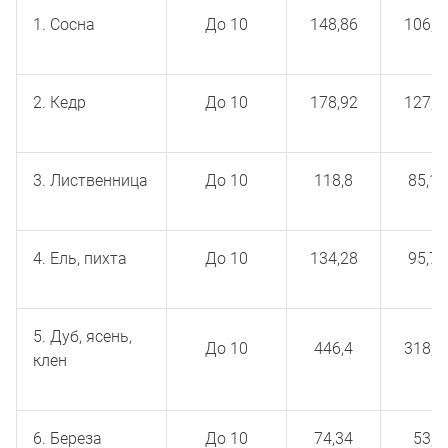
1. Сосна
До 10
148,86
106,3
2. Кедр
До 10
178,92
127,4
3. Лиственница
До 10
118,8
85,14
4. Ель, пихта
До 10
134,28
95,76
5. Дуб, ясень,
До 10
446,4
318,9
клен
6. Береза
До 10
74,34
53,1