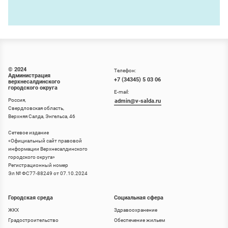
© 2024
Телефон:
Администрация
+7 (34345) 5 03 06
верхнесалдинского
городского округа
E-mail:
Россия,
admin@v-salda.ru
Свердловская область,
Верхняя Салда, Энгельса, 46
Сетевое издание
«
Официальный сайт правовой
информации Верхнесалдинского
городского округа
»
Регистрационный номер
Эл № ФС77-88249 от 07.10.2024
Городская среда
Социальная сфера
ЖКХ
Здравоохранение
Градостроительство
Обеспечение жильем