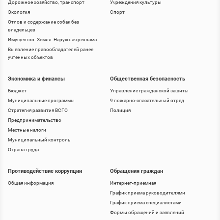
Дорожное хозяйство, транспорт
Учреждения культуры
Экология
Спорт
Отлов и содержание собак без
владельцев
Имущество. Земля. Наружная реклама
Выявление правообладателей ранее
учтенных объектов
Экономика и финансы
Общественная безопасность
Бюджет
Управление гражданской защиты
Муниципальные программы
9 пожарно-спасательный отряд
Стратегия развития ВСГО
Полиция
Предпринимательство
Местные налоги
Муниципальный контроль
Охрана труда
Противодействие коррупции
Обращения граждан
Общая информация
Интернет-приемная
График приема руководителями
График приема специалистами
Формы обращений и заявлений